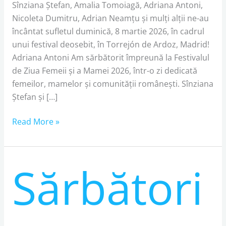
Sînziana Ștefan, Amalia Tomoiagă, Adriana Antoni,
Nicoleta Dumitru, Adrian Neamțu și mulți alții ne-au
încântat sufletul duminică, 8 martie 2026, în cadrul
unui festival deosebit, în Torrejón de Ardoz, Madrid!
Adriana Antoni Am sărbătorit împreună la Festivalul
de Ziua Femeii și a Mamei 2026, într-o zi dedicată
femeilor, mamelor și comunității românești. Sînziana
Ștefan și […]
Read More »
Sărbători
Sărbătorim
împreună
la
Festivalul
de