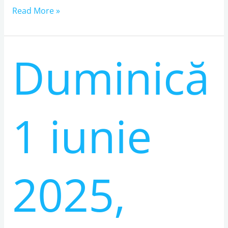
Read More »
Duminică
Duminică
1
iunie
2025,
sărbătorim
1 iunie
împreună
Ziua
Românilor
de
2025,
Pretutindeni
și
Ziua
Copilului