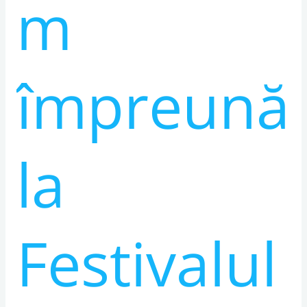
m
Ziua
Femeii
și
a
împreună
Mamei
2026!
la
Festivalul