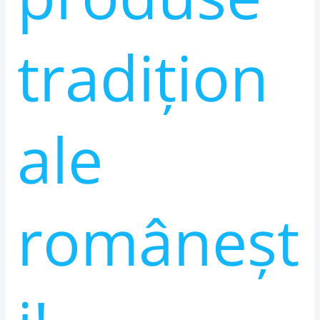
tradițion
ale
româneșt