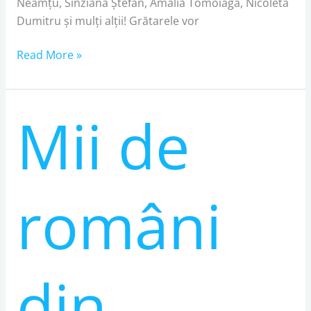
Neamțu, Sînziana Ștefan, Amalia Tomoiagă, Nicoleta
Dumitru și mulți alții! Grătarele vor
Read More »
Mii de
Mii
de
români
din
Spania
români
au
sărbătorit
la
Festivalul
din
de
Ziua