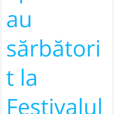
au
sărbători
t la
Festivalul