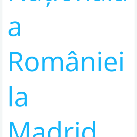
tradiționale
românești!
a
României
la
Madrid,