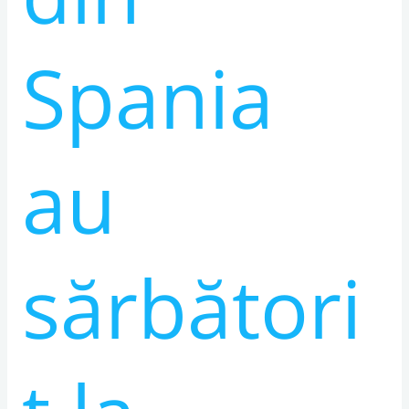
Națională
a
României,
Spania
în
Madrid
au
sărbători