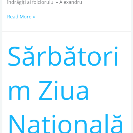
îndrăgiți ai folclorului – Alexandru
Read More »
Sărbători
Sărbătorim
Ziua
Națională
a
României
m Ziua
la
Madrid,
la
un
Națională
festival
cu
produse