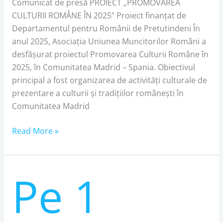
Comunicat de presă PROIECT „PROMOVAREA
CULTURII ROMÂNE ÎN 2025” Proiect finanțat de
Departamentul pentru Românii de Pretutindeni În
anul 2025, Asociația Uniunea Muncitorilor Români a
desfășurat proiectul Promovarea Culturii Române în
2025, în Comunitatea Madrid – Spania. Obiectivul
principal a fost organizarea de activități culturale de
prezentare a culturii și tradițiilor românești în
Comunitatea Madrid
Read More »
Pe 1
Pe
1
iunie,
românii