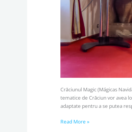
Torrejón
de
Ardoz
Crăciunul Magic (Mágicas Navida
tematice de Crăciun vor avea lo
adaptate pentru a se putea res
Read More »