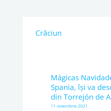
Skip
to
content
Crăciun
Mágicas Navidade
Mágicas
Navidades,
Spania, își va des
cel
din Torrejón de 
mai
mare
11 noiembrie 2021
Parc