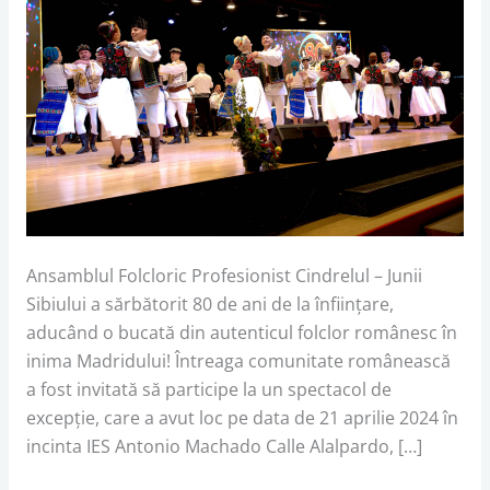
Ansamblul Folcloric Profesionist Cindrelul – Junii
Sibiului a sărbătorit 80 de ani de la înființare,
aducând o bucată din autenticul folclor românesc în
inima Madridului! Întreaga comunitate românească
a fost invitată să participe la un spectacol de
excepție, care a avut loc pe data de 21 aprilie 2024 în
incinta IES Antonio Machado Calle Alalpardo, […]