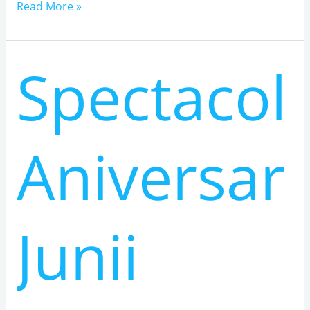
Read More »
Spectacol
Spectacol
Aniversar
Junii
Sibiului
80
Aniversar
de
Ani:
BILETE
și
Junii
DETALII
AICI